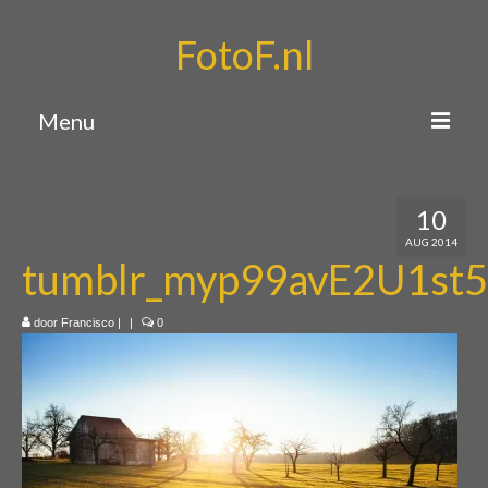
FotoF.nl
Menu
Home
10
Portfolio
AUG 2014
tumblr_myp99avE2U1st
Over mij
Contact
door
Francisco
|
|
0