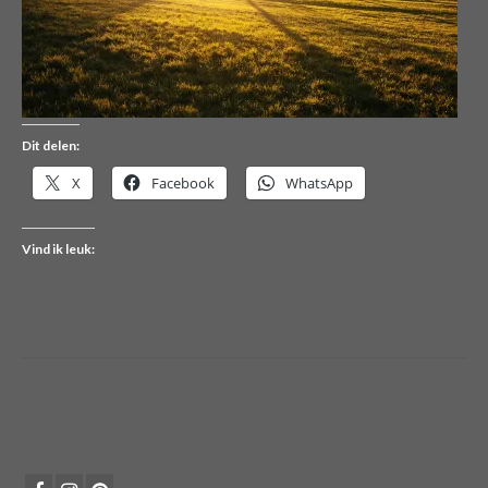
Dit delen:
X
Facebook
WhatsApp
Vind ik leuk: