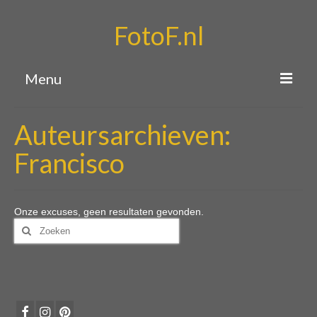
FotoF.nl
Menu
Home
Auteursarchieven:
Portfolio
Francisco
Over mij
Contact
Onze excuses, geen resultaten gevonden.
Zoeken
naar: