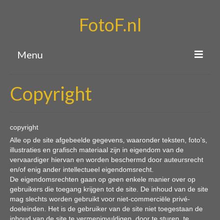
FotoF.nl
Menu
Home
Copyright
Portfolio
Over mij
copyright
Alle op de site afgebeelde gegevens, waaronder teksten, foto’s,
Contact
illustraties en grafisch materiaal zijn in eigendom van de
vervaardiger hiervan en worden beschermd door auteursrecht
en/of enig ander intellectueel eigendomsrecht.
De eigendomsrechten gaan op geen enkele manier over op
gebruikers die toegang krijgen tot de site. De inhoud van de site
mag slechts worden gebruikt voor niet-commerciële privé-
doeleinden. Het is de gebruiker van de site niet toegestaan de
inhoud van de site te vermenigvuldigen, door te sturen, te