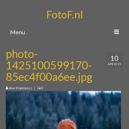
FotoF.nl
Menu
Home
photo-
10
Portfolio
1425100599170-
APR 2015
Over mij
85ec4f00a6ee.jpg
Contact
door
Francisco
|
|
0