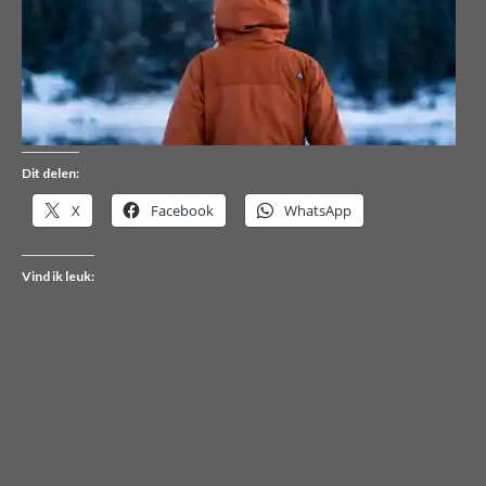
Dit delen:
X
Facebook
WhatsApp
Vind ik leuk: