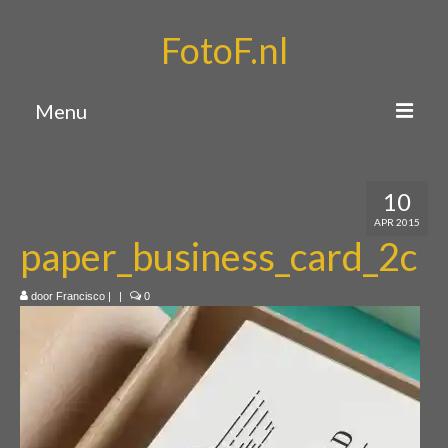
FotoF.nl
Menu
Home
10
Portfolio
APR 2015
paper_business_card_2c
Over mij
Contact
door
Francisco
|
|
0