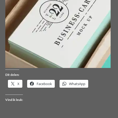
Dit delen:
X
Facebook
WhatsApp
Vind ik leuk: