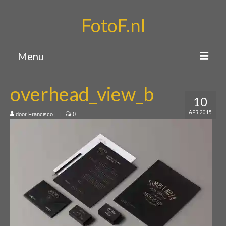
FotoF.nl
Menu
Home
overhead_view_b
10
Portfolio
APR 2015
door
Francisco
|
|
0
Over mij
Contact