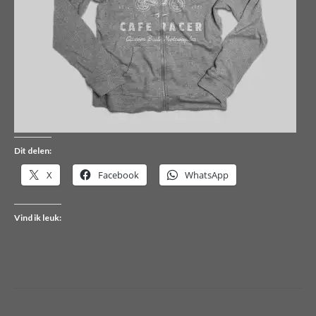
Dit delen:
X
Facebook
WhatsApp
Vind ik leuk: