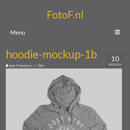
FotoF.nl
Menu
Home
hoodie-mockup-1b
10
Portfolio
APR 2015
door
Francisco
|
|
0
Over mij
Contact