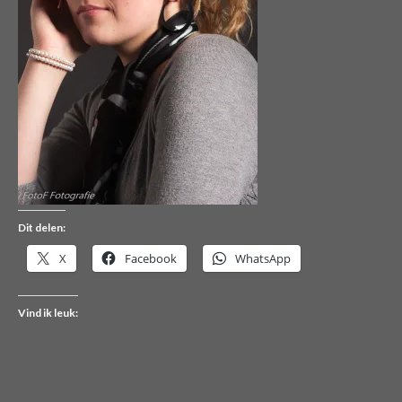
Dit delen:
X
Facebook
WhatsApp
Vind ik leuk: