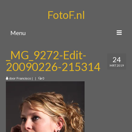
FotoF.nl
Menu
Home
_MG_9272-Edit-
24
Portfolio
20090226-215314
MRT 2019
Over mij
door
Francisco
|
|
0
Contact