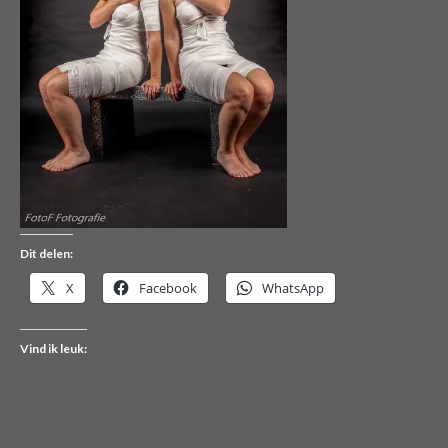
Dit delen:
X
Facebook
WhatsApp
Vind ik leuk: