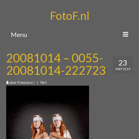
FotoF.nl
Menu
Home
20081014 – 0055-
23
Portfolio
20081014-222723
MRT 2019
Over mij
door
Francisco
|
|
0
Contact