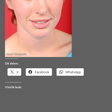
Dit delen:
X
Facebook
WhatsApp
Vind ik leuk: