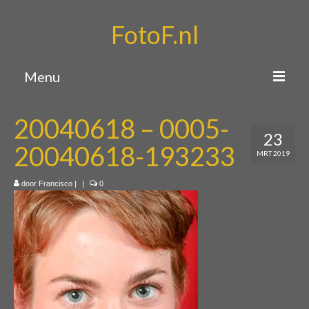
FotoF.nl
Menu
Home
20040618 – 0005-
23
Portfolio
20040618-193233
MRT 2019
Over mij
door
Francisco
|
|
0
Contact