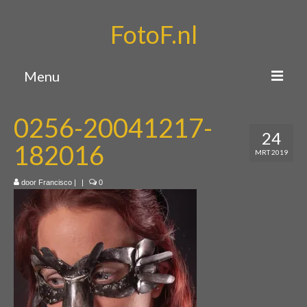
FotoF.nl
Menu
Home
0256-20041217-
24
Portfolio
182016
MRT 2019
Over mij
door
Francisco
|
|
0
Contact