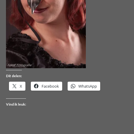
Dit delen:
X
Facebook
WhatsApp
Vind ik leuk: