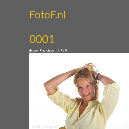
FotoF.nl
0001
door
Francisco
|
|
0