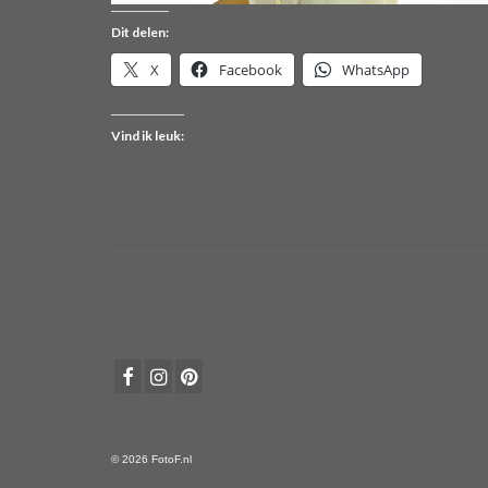
Dit delen:
X
Facebook
WhatsApp
Vind ik leuk:
© 2026 FotoF.nl